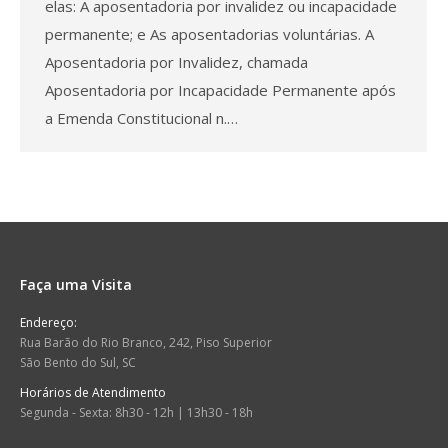
elas: A aposentadoria por invalidez ou incapacidade
permanente; e As aposentadorias voluntárias. A
Aposentadoria por Invalidez, chamada
Aposentadoria por Incapacidade Permanente após
a Emenda Constitucional n.…
Faça uma Visita
Endereço:
Rua Barão do Rio Branco, 242, Piso Superior
São Bento do Sul, SC
Horários de Atendimento
Segunda - Sexta: 8h30 - 12h | 13h30 - 18h