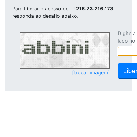
Para liberar o acesso
do IP
216.73.216.173
,
responda ao desafio abaixo.
Digite 
lado no
[trocar imagem]