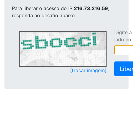
Para liberar o acesso
do IP
216.73.216.59
,
responda ao desafio abaixo.
Digite 
lado no
[trocar imagem]